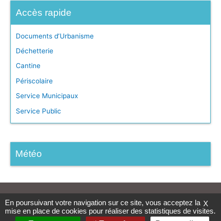
:
Accès rapide
Documents d’Urbanisme
Déchetterie
Cantine
Périscolaire
Service Municipaux
Service Public
Météo
En poursuivant votre navigation sur ce site, vous acceptez la
Accessibilité
|
Aide
|
Mentions légales
|
Plan du site
|
Contact
X
mise en place de cookies pour réaliser des statistiques de visites.
| Site développé par
ADICO