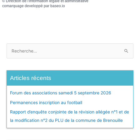
©
Direction de l'information légale et administrative
comarquage developpé par
baseo.io
R
e
c
Articles récents
h
e
Forum des associations samedi 5 septembre 2026
r
Permanences inscription au football
c
h
Rapport d’enquête conjointe de la révision allégée n°1 et de
e
la modification n°2 du PLU de la commune de Brenouille
r